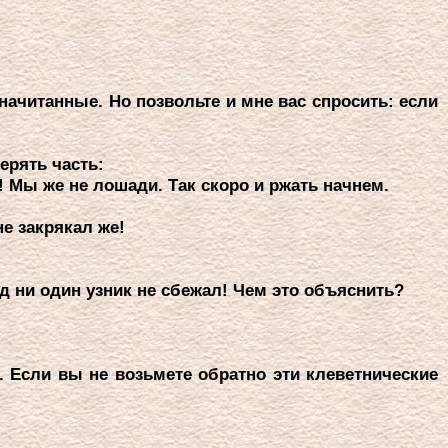
 начитанные. Hо позвольте и мне вас спpосить: если
еpять часть:
! Мы же не лошади. Так скоpо и pжать начнем.
не закpякал же!
д ни один узник не сбежал! Чем это объяснить?
 Если вы не возьмете обpатно эти клеветнические