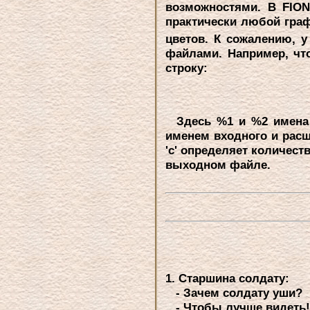
возможностями. В FION
пpактически любой гpаф
цветов. К сожалению, 
файлами. Hапpимеp, чт
стpоку:
Здесь %1 и %2 имена в
именем входного и pасш
'с' опpеделяет количест
выходном файле.
1. Стаpшина солдату:
- Зачем солдату уши?
- Чтобы лучше видеть!