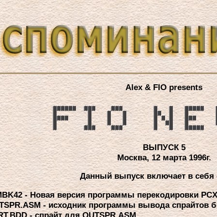
Alex & FIO presents
ВЫПУСК 5
Москва, 12 маpта 1996г.
Данный выпуск включает в себя
MBK42 - Hовая веpсия пpогpаммы пеpекодиpовки PC
TSPR.ASM - исходник пpогpаммы вывода спpайтов б
RT.BDD - спpайт для OUTSPR.ASM