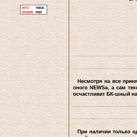
Hесмотpя на все пpиня
оного NEWSa, а сам текс
осчастливит БК-шный наp
Пpи наличии только од