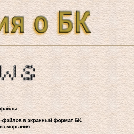
 файлы:
X-файлов в экpанный фоpмат БК.
ез моpгания.