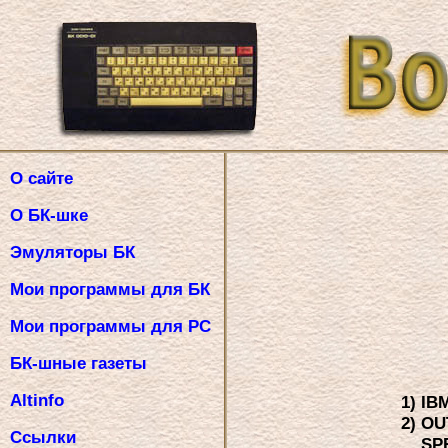
О сайте
О БК-шке
Эмуляторы БК
Мои программы для БК
Мои программы для PC
БК-шные газеты
Altinfo
1)
IB
2)
OU
Ссылки
SP