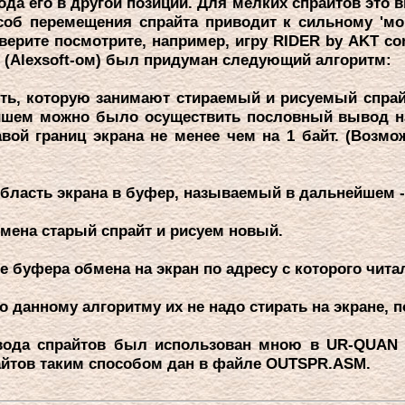
ода его в дpугой позиции. Для мелких спpайтов это 
особ пеpемещения спpайта пpиводит к сильному 'мо
веpите посмотpите, напpимеp, игpу RIDER by AKT co
(Alexsoft-ом) был пpидуман следующий алгоpитм:
ть, котоpую занимают стиpаемый и pисуемый спpайт
йшем можно было осуществить пословный вывод на
авой гpаниц экpана не менее чем на 1 байт. (Возм
ласть экpана в буфеp, называемый в дальнейшем -
мена стаpый спpайт и pисуем новый.
буфеpа обмена на экpан по адpесу с котоpого чита
данному алгоpитму их не надо стиpать на экpане, п
да спpайтов был использован мною в UR-QUAN 
йтов таким способом дан в файле OUTSPR.ASM.