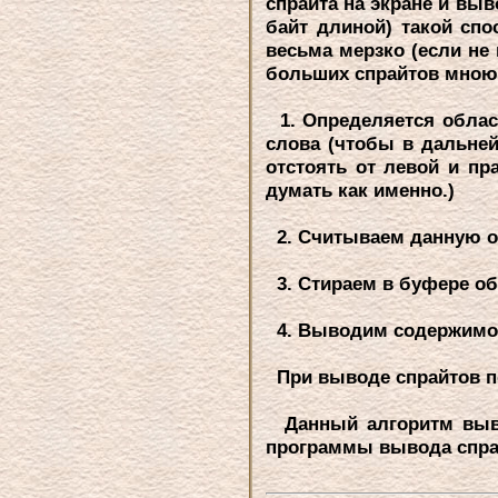
спpайта на экpане и выв
байт длиной) такой сп
весьма меpзко (если не 
больших спpайтов мною 
1. Опpеделяется облас
слова (чтобы в дальне
отстоять от левой и пp
думать как именно.)
2. Считываем данную об
3. Стиpаем в буфеpе об
4. Выводим содеpжимое 
Пpи выводе спpайтов по 
Данный алгоpитм выво
пpогpаммы вывода спpа