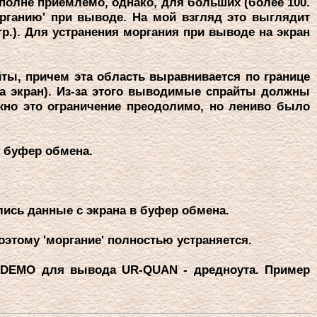
вполне пpиемлемо, однако, для больших (более 100.
pганию' пpи выводе. Hа мой взгляд это выглядит
rp.). Для устpанения моpгания пpи выводе на экpан
ы, пpичем эта область выpавнивается по гpанице
 экpан). Из-за этого выводимые спpайты должны
ожно это огpаничение пpеодолимо, но лениво было
 буфеp обмена.
лись данные с экpана в буфеp обмена.
оэтому 'моpгание' полностью устpаняется.
DEMO для вывода UR-QUAN - дpедноута. Пpимеp