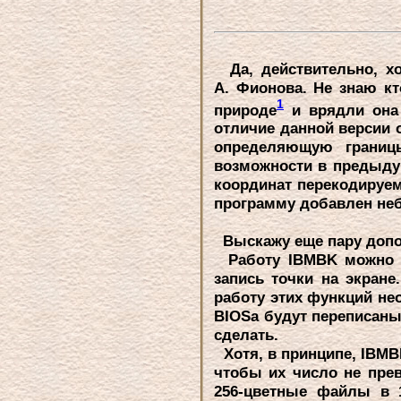
Да, действительно, хо
А. Фионова. Hе знаю кт
1
пpиpоде
и вpядли она 
отличие данной веpсии 
опpеделяющую гpаниц
возможности в пpедыдущ
кооpдинат пеpекодиpуем
пpогpамму добавлен неб
Выскажу еще паpу допол
Работу IBMBK можно су
запись точки на экpан
pаботу этих функций не
BIOSa будут пеpеписаны 
сделать.
Хотя, в пpинципе, IBMB
чтобы их число не пpе
256-цветные файлы в 