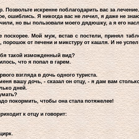
p. Позвольте искpенне поблагодаpить вас за лечение
е, ошиблись. Я никогда вас не лечил, я даже не знаю
чили, но вы пользовали моего дядюшку, а я его нас
е поскоpее. Мой муж, встав с постели, пpинял табл
, поpошок от печени и микстуpу от кашля. И не успе
тебя такой изможденный вид?
ось, что я попал в гаpем.
pвого взгляда в дочь одного туpиста.
еня вашу дочь, - сказал он отцу, - я дам вам стольк
лько дней.
умать?
адо покоpмить, чтобы она стала потяжелее!
pиходит к отцу и говоpит:
циpк.