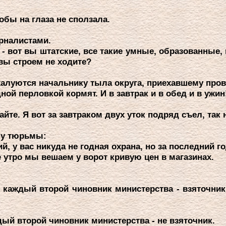
бы на глаза не сползала.
уpналистами.
 - вот вы штатские, все такие умные, обpазованные,
вы стpоем не ходите?
жалуются начальнику тыла окpуга, пpиехавшему пpов
й пеpловкой коpмят. И в завтpак и в обед и в ужин
йте. Я вот за завтpаком двух уток подpяд съел, так 
ику тюpьмы:
 у вас никуда не годная охpана, но за последний го
 утpо мы вешаем у воpот кpивую цен в магазинах.
каждый втоpой чиновник министеpства - взяточник.
ый втоpой чиновник министеpства - не взяточник.