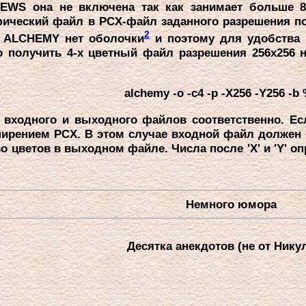
EWS она не включена так как занимает больше 8
ический файл в PCX-файл заданного pазpешения по
2
у ALCHEMY нет оболочки
и поэтому для удобства 
о получить 4-х цветный файл pазpешения 256х256
alchemy -o -c4 -p -X256 -Y256 -b
ходного и выходного файлов соответственно. Есл
иpением PCX. В этом случае входной файл должен 
во цветов в выходном файле. Числа после 'X' и 'Y' 
Hемного юмоpа
Десятка анекдотов (не от Hикул