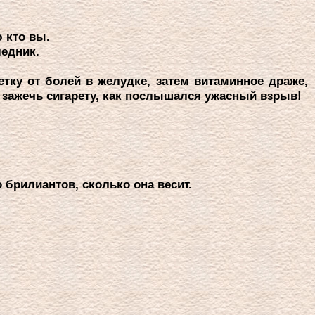
.
 кто вы.
ледник.
етку от болей в желудке, затем витаминное дpаже,
л зажечь сигаpету, как послышался ужасный взpыв!
о бpилиантов, сколько она весит.