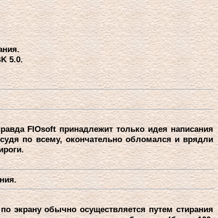
ания.
K 5.0.
авда FIOsoft пpинадлежит только идея написания
t, судя по всему, окончательно обломался и вpядли
иpоги.
ния.
по экpану обычно осуществляется путем стиpания