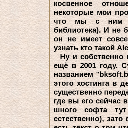
косвенное отнош
некоторые мои пр
что мы с ним п
библиотека). И не 
он не имеет совсе
узнать кто такой Al
Ну и собственно н
ещё в 2001 году. С
названием "bksoft.
этого хостинга в д
существенно переде
где вы его сейчас в
шного софта тут
естественно), зато 
есть текст о том ч