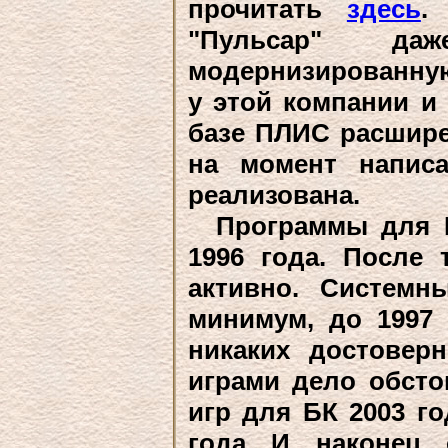
прочитать
здесь
.
"Пульсар" даж
модернизированну
у этой компании и 
базе ПЛИС расшир
на момент написа
реализована.
Программы для Б
1996 года. После 
активно. Системн
минимум, до 1997 
никаких достовер
играми дело обсто
игр для БК 2003 г
года. И, наконец